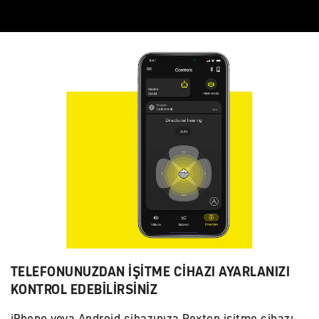
TELEFONUNUZDAN İŞİTME CİHAZI AYARLANIZI
KONTROL EDEBİLİRSİNİZ
iPhone veya Android cihazınıza Rexton işitme cihazı