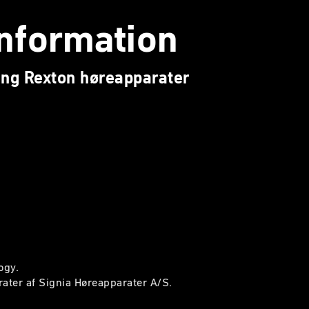
nformation
ing Rexton høreapparater
ogy.
ater af Signia Høreapparater A/S.