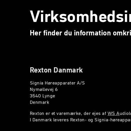
Virksomhedsi
Her finder du information omkr
Rexton Danmark
Signia Høreapparater A/S
Nymøllevej 6
3540 Lynge
Denmark
Rexton er et varemærke, der ejes af
WS A
udiol
I Danmark leveres Rexton- og Signia-høreappar